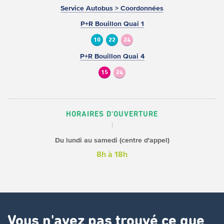
Service Autobus > Coordonnées
P+R Bouillon Quai 1
10
22
24
P+R Bouillon Quai 4
15
24
HORAIRES D'OUVERTURE
Du lundi au samedi (centre d'appel)
8h à 18h
Vous n'avez pas trouvé ce que