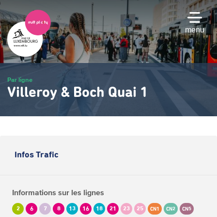
Passer
au
contenu
menu
principal
Par ligne
Villeroy & Boch Quai 1
Infos Trafic
Informations sur les lignes
2
6
7
8
13
16
18
21
23
25
CN1
CN2
CN5