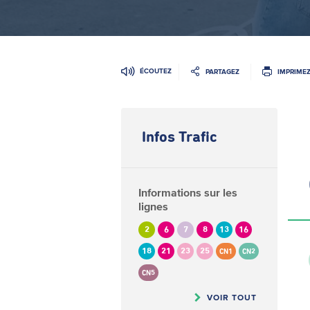
ÉCOUTEZ
PARTAGEZ
IMPRIME
Infos Trafic
Informations sur les
lignes
2
6
7
8
13
16
18
21
23
25
CN1
CN2
CN5
VOIR TOUT