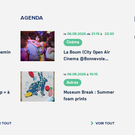
AGENDA
06.08.2026
21:15
23:30
le
de
à
Cinéma
chemin
La Boum (City Open Air
Cinema @Bonnevoie…
06.08.2026
10:15
le
à
Autres
p » à
Museum Break : Summer
foam prints
R TOUT
VOIR TOUT