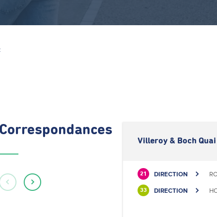
Z
Correspondances
Villeroy & Boch Quai
DIRECTION
RO
21
DIRECTION
HO
33