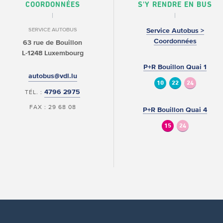
COORDONNÉES
S'Y RENDRE EN BUS
SERVICE AUTOBUS
Service Autobus >
Coordonnées
63 rue de Bouillon
L-1248 Luxembourg
P+R Bouillon Quai 1
autobus@vdl.lu
10
22
24
4796 2975
TÉL. :
FAX : 29 68 08
P+R Bouillon Quai 4
15
24