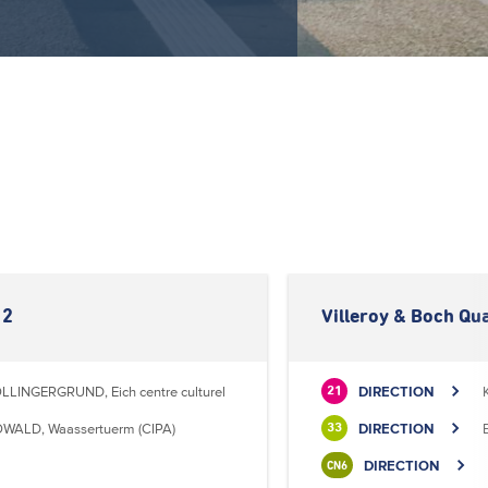
 2
Villeroy & Boch Qua
LLINGERGRUND, Eich centre culturel
DIRECTION
21
WALD, Waassertuerm (CIPA)
DIRECTION
33
DIRECTION
CN6