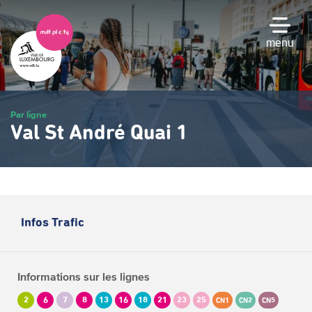
Passer
au
contenu
menu
principal
Par ligne
Val St André Quai 1
Infos Trafic
Informations sur les lignes
2
6
7
8
13
16
18
21
23
25
CN1
CN2
CN5