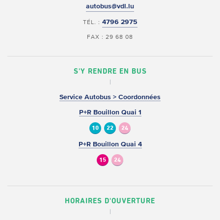
autobus@vdl.lu
4796 2975
TÉL. :
FAX : 29 68 08
S'Y RENDRE EN BUS
Service Autobus > Coordonnées
P+R Bouillon Quai 1
10
22
24
P+R Bouillon Quai 4
15
24
HORAIRES D'OUVERTURE