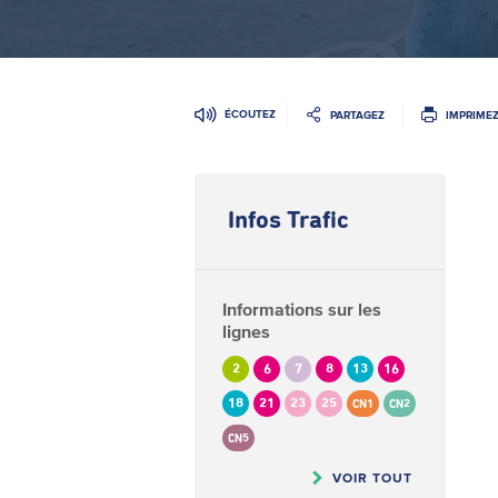
ÉCOUTEZ
PARTAGEZ
IMPRIME
Infos Trafic
Informations sur les
lignes
2
6
7
8
13
16
18
21
23
25
CN1
CN2
CN5
VOIR TOUT