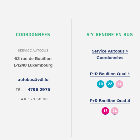
COORDONNÉES
S'Y RENDRE EN BUS
SERVICE AUTOBUS
Service Autobus >
Coordonnées
63 rue de Bouillon
L-1248 Luxembourg
P+R Bouillon Quai 1
autobus@vdl.lu
10
22
24
4796 2975
TÉL. :
FAX : 29 68 08
P+R Bouillon Quai 4
15
24