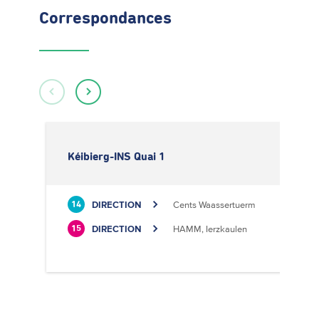
Correspondances
Kéibierg-INS Quai 1
DIRECTION
Cents Waassertuerm
14
DIRECTION
HAMM, Ierzkaulen
15