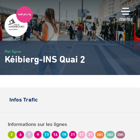
Passer
au
contenu
menu
principal
Par ligne
Kéibierg-INS Quai 2
Infos Trafic
Informations sur les lignes
2
6
7
8
13
16
18
21
23
25
CN1
CN2
CN5