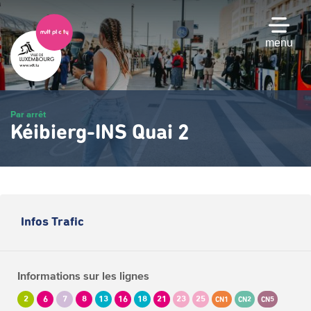
Passer
au
contenu
menu
principal
Par arrêt
Kéibierg-INS Quai 2
Infos Trafic
Informations sur les lignes
2
6
7
8
13
16
18
21
23
25
CN1
CN2
CN5