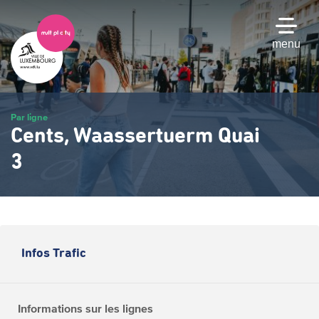
Passer
au
contenu
menu
principal
Par ligne
Cents, Waassertuerm Quai
3
Infos Trafic
Informations sur les lignes