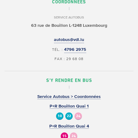
COORDONNÉES
SERVICE AUTOBUS
63 rue de Bouillon
L-1248 Luxembourg
autobus@vdl.lu
4796 2975
TÉL. :
FAX : 29 68 08
S'Y RENDRE EN BUS
Service Autobus > Coordonnées
P+R Bouillon Quai 1
10
22
24
P+R Bouillon Quai 4
15
24