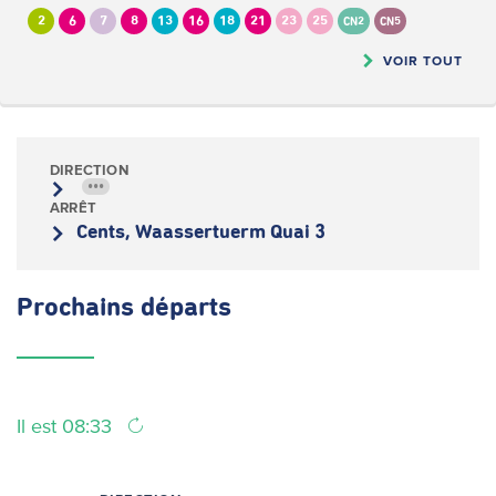
2
6
7
8
13
16
18
21
23
25
CN2
CN5
VOIR TOUT
DIRECTION
•••
ARRÊT
Cents, Waassertuerm Quai 3
Prochains
départs
Il est 08:33