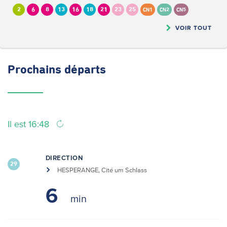
2
6
8
13
16
18
21
23
25
CN1
CN2
CN5
VOIR TOUT
Prochains
départs
Il est 16:48
DIRECTION
29
HESPERANGE, Cité um Schlass
6