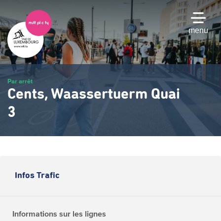
Passer
au
contenu
menu
principal
Par arrêt
Cents, Waassertuerm Quai
3
Infos Trafic
Informations sur les lignes