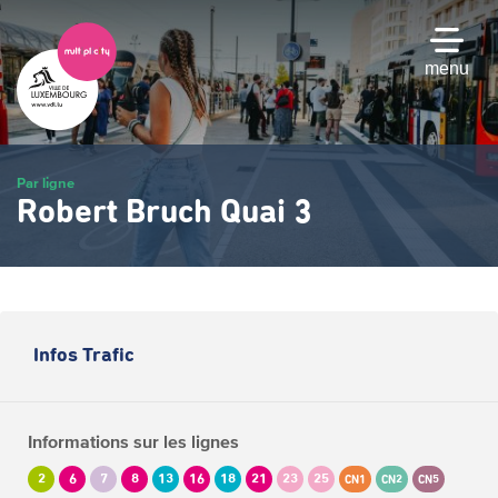
Passer
au
contenu
menu
principal
Par ligne
Robert Bruch Quai 3
Infos Trafic
Informations sur les lignes
2
6
7
8
13
16
18
21
23
25
CN1
CN2
CN5