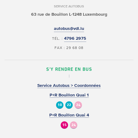
SERVICE AUTOBUS
63 rue de Bouillon
L-1248 Luxembourg
autobus@vdl.lu
4796 2975
TÉL. :
FAX : 29 68 08
S'Y RENDRE EN BUS
Service Autobus > Coordonnées
P+R Bouillon Quai 1
10
22
24
P+R Bouillon Quai 4
15
24