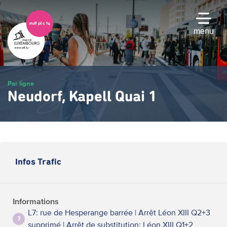
Passer
au
contenu
menu
principal
Par ligne
Neudorf, Kapell Quai 1
Infos Trafic
Informations
L7: rue de Hesperange barrée | Arrêt Léon XIII Q2+3
7
supprimé | Arrêt de substitution: Léon XIII Q1+2