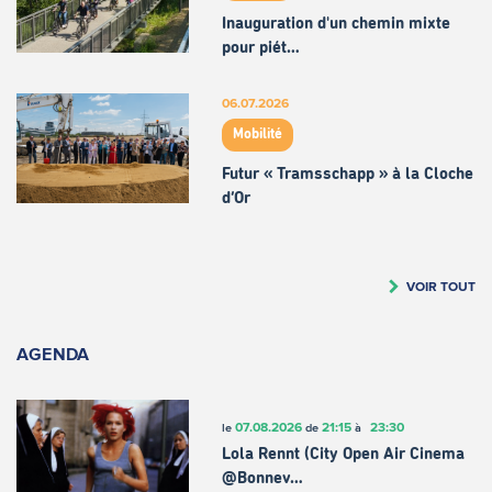
Inauguration d'un chemin mixte
pour piét…
06.07.2026
Mobilité
Futur « Tramsschapp » à la Cloche
d’Or
VOIR TOUT
AGENDA
07.08.2026
21:15
23:30
le
de
à
Lola Rennt (City Open Air Cinema
@Bonnev…