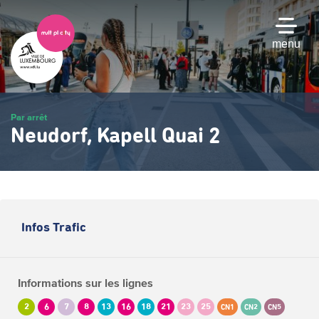
Passer
au
contenu
menu
principal
Par arrêt
Neudorf, Kapell Quai 2
Infos Trafic
Informations sur les lignes
2
6
7
8
13
16
18
21
23
25
CN1
CN2
CN5