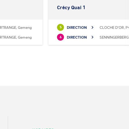
Crécy Quai 1
RTRANGE, Gemeng
DIRECTION
CLOCHE D'OR, P+
5
RTRANGE, Gemeng
DIRECTION
SENNINGERBERG, 
6