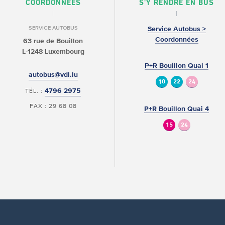
COORDONNÉES
S'Y RENDRE EN BUS
SERVICE AUTOBUS
Service Autobus >
Coordonnées
63 rue de Bouillon
L-1248 Luxembourg
P+R Bouillon Quai 1
autobus@vdl.lu
10
22
24
4796 2975
TÉL. :
FAX : 29 68 08
P+R Bouillon Quai 4
15
24