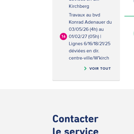
Kirchberg
Travaux au bvd
Konrad Adenauer du
03/05/26 (4h) au
01/02/27 (05h) |
16
Lignes 6/16/18/21/25
déviées en dir.
centre-ville/W'kirch
VOIR TOUT
Contacter
le service