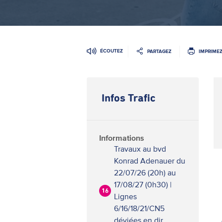
ÉCOUTEZ
PARTAGEZ
IMPRIME
Infos Trafic
Informations
Travaux au bvd
Konrad Adenauer du
22/07/26 (20h) au
17/08/27 (0h30) |
16
Lignes
6/16/18/21/CN5
déviées en dir.