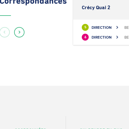
Correspondances
Crécy Quai 2
DIRECTION
BE
5
DIRECTION
BE
6