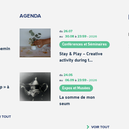
AGENDA
26.07
du
30.08
23:59
au
à
-
2026
Conférences et Séminaires
chemin
Stay & Play – Creative
activity during t…
24.05
du
06.09
23:59
au
à
-
2026
p » à
Expos et Musées
La somme de mon
seum
R TOUT
VOIR TOUT