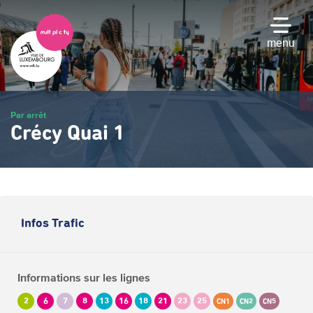
Passer
au
contenu
menu
principal
Par arrêt
Crécy Quai 1
Infos Trafic
Informations sur les lignes
2
6
7
8
13
16
18
21
23
25
CN1
CN2
CN5