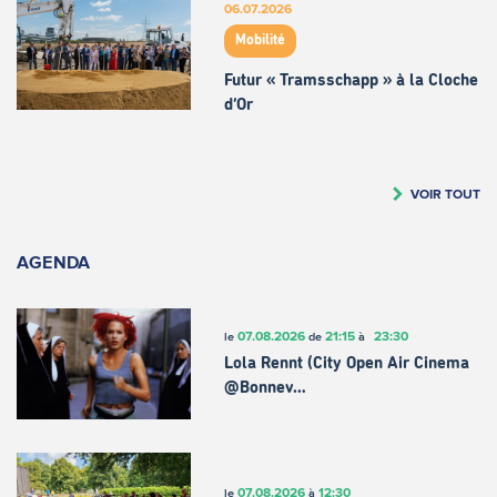
06.07.2026
Mobilité
Futur « Tramsschapp » à la Cloche
d’Or
VOIR TOUT
AGENDA
07.08.2026
21:15
23:30
le
de
à
Lola Rennt (City Open Air Cinema
@Bonnev…
07.08.2026
12:30
le
à