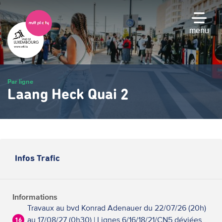
Passer
au
contenu
menu
principal
Par ligne
Laang Heck Quai 2
Infos Trafic
Informations
Travaux au bvd Konrad Adenauer du 22/07/26 (20h)
au 17/08/27 (0h30) | Lignes 6/16/18/21/CN5 déviées
16