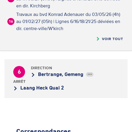
en dir. Kirchberg
Travaux au bvd Konrad Adenauer du 03/05/26 (4h)
au 01/02/27 (05h) | Lignes 6/16/18/21/25 déviées en
16
dir. centre-ville/W'kirch
VOIR TOUT
DIRECTION
6
Bertrange, Gemeng
•••
ARRÊT
Laang Heck Quai 2
Correspondances