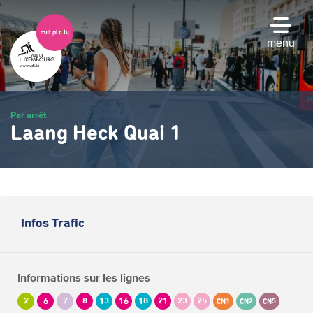
Passer
au
contenu
menu
principal
Par arrêt
Laang Heck Quai 1
Infos Trafic
Informations sur les lignes
2
6
7
8
13
16
18
21
23
25
CN1
CN2
CN5