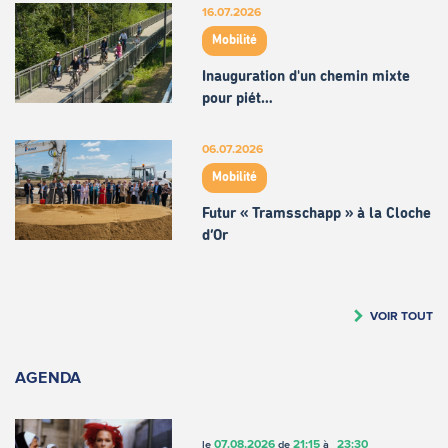
16.07.2026
Mobilité
Inauguration d'un chemin mixte
pour piét…
06.07.2026
Mobilité
Futur « Tramsschapp » à la Cloche
d’Or
VOIR TOUT
AGENDA
07.08.2026
21:15
23:30
le
de
à