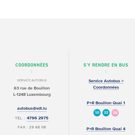
COORDONNÉES
S'Y RENDRE EN BUS
SERVICE AUTOBUS
Service Autobus >
Coordonnées
63 rue de Bouillon
L-1248 Luxembourg
P+R Bouillon Quai 1
autobus@vdl.lu
10
22
24
4796 2975
TÉL. :
FAX : 29 68 08
P+R Bouillon Quai 4