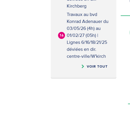
Kirchberg
Travaux au bvd
Konrad Adenauer du
03/05/26 (4h) au
01/02/27 (05h) |
16
Lignes 6/16/18/21/25
déviées en dir.
centre-ville/W'kirch
VOIR TOUT