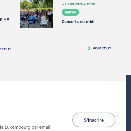
07.08.2026
12:30
le
à
Autres
p » à
Concerts de midi
VOIR TOUT
R TOUT
S'inscrire
e de Luxembourg par email