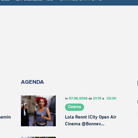
AGENDA
07.08.2026
21:15
23:30
le
de
à
Cinéma
chemin
Lola Rennt (City Open Air
Cinema @Bonnev…