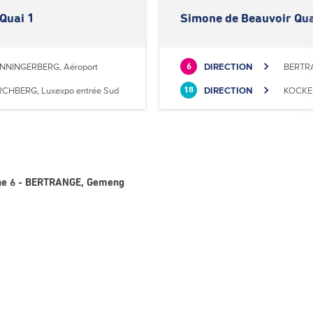
Quai 1
Simone de Beauvoir Qua
NNINGERBERG, Aéroport
DIRECTION
BERTR
6
RCHBERG, Luxexpo entrée Sud
DIRECTION
KOCKEL
18
gne 6 - BERTRANGE, Gemeng