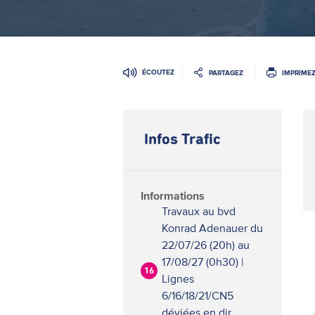
ÉCOUTEZ
PARTAGEZ
IMPRIME
Infos Trafic
Informations
Travaux au bvd
Konrad Adenauer du
22/07/26 (20h) au
17/08/27 (0h30) |
16
Lignes
6/16/18/21/CN5
déviées en dir.