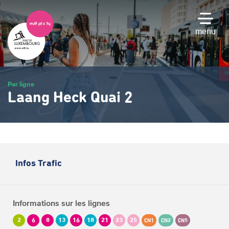
Passer
au
contenu
menu
principal
Par ligne
Laang Heck Quai 2
Infos Trafic
Informations sur les lignes
2
6
8
13
16
18
21
23
25
CN1
CN2
CN5