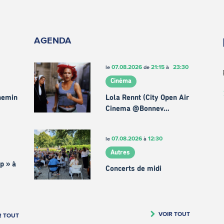
AGENDA
07.08.2026
21:15
23:30
le
de
à
Cinéma
chemin
Lola Rennt (City Open Air
Cinema @Bonnev…
07.08.2026
12:30
le
à
Autres
p » à
Concerts de midi
VOIR TOUT
R TOUT