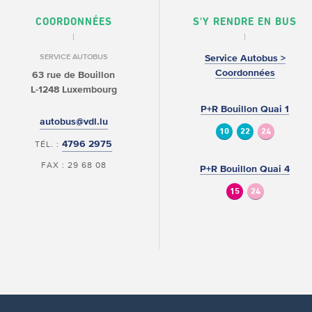
COORDONNÉES
S'Y RENDRE EN BUS
SERVICE AUTOBUS
Service Autobus >
Coordonnées
63 rue de Bouillon
L-1248 Luxembourg
P+R Bouillon Quai 1
autobus@vdl.lu
10
22
24
4796 2975
TÉL. :
FAX : 29 68 08
P+R Bouillon Quai 4
15
24