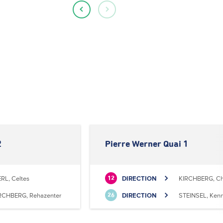
2
Pierre Werner Quai 1
RL, Celtes
DIRECTION
KIRCHBERG, Ch
12
RCHBERG, Rehazenter
DIRECTION
STEINSEL, Ken
26