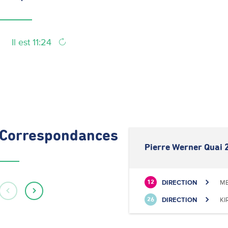
Il est 11:24
Correspondances
Pierre Werner Quai 
DIRECTION
ME
12
DIRECTION
KI
26