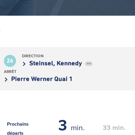
Z
DIRECTION
26
Steinsel, Kennedy
•••
ARRÊT
Pierre Werner Quai 1
13
Prochains
min.
33
min.
départs