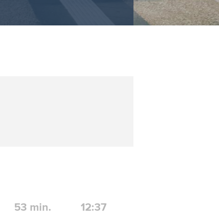
53
min.
12:37