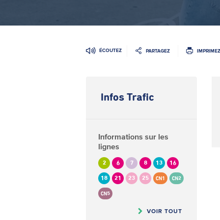
ÉCOUTEZ
PARTAGEZ
IMPRIME
Infos Trafic
Informations sur les
lignes
2
6
7
8
13
16
18
21
23
25
CN1
CN2
CN5
VOIR TOUT