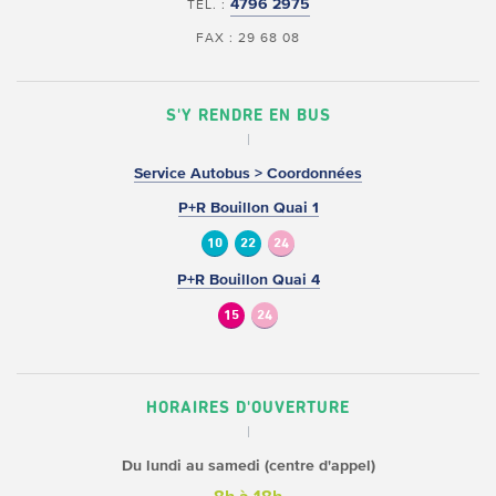
4796 2975
TÉL. :
FAX : 29 68 08
S'Y RENDRE EN BUS
Service Autobus > Coordonnées
P+R Bouillon Quai 1
10
22
24
P+R Bouillon Quai 4
15
24
HORAIRES D'OUVERTURE
Du lundi au samedi (centre d'appel)