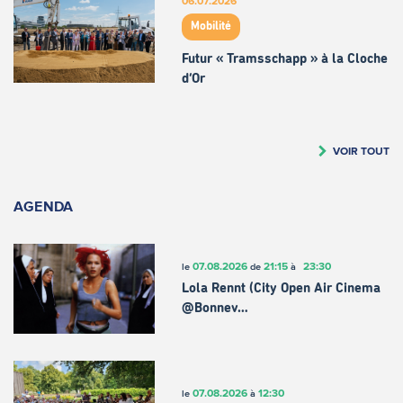
06.07.2026
Mobilité
Futur « Tramsschapp » à la Cloche
d’Or
VOIR TOUT
AGENDA
07.08.2026
21:15
23:30
le
de
à
Lola Rennt (City Open Air Cinema
@Bonnev…
07.08.2026
12:30
le
à