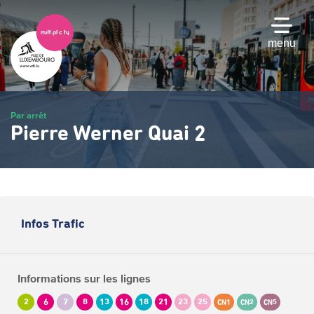
Passer
au
contenu
menu
principal
Par arrêt
Pierre Werner Quai 2
Infos Trafic
Informations sur les lignes
2
6
7
8
13
16
18
21
23
25
CN1
CN2
CN5