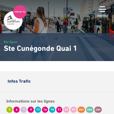
Passer
au
contenu
menu
principal
Par ligne
Ste Cunégonde Quai 1
Infos Trafic
Informations sur les lignes
2
6
7
8
13
16
18
21
23
25
CN1
CN2
CN5