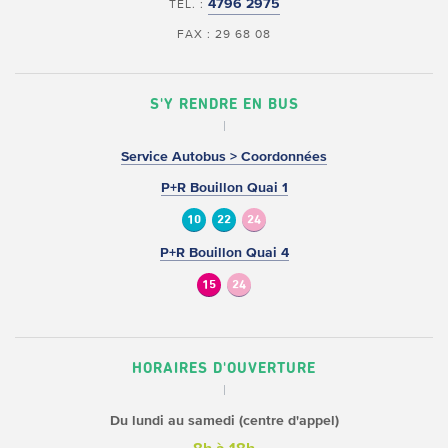
4796 2975
TÉL. :
FAX : 29 68 08
S'Y RENDRE EN BUS
Service Autobus > Coordonnées
P+R Bouillon Quai 1
10
22
24
P+R Bouillon Quai 4
15
24
HORAIRES D'OUVERTURE
Du lundi au samedi (centre d'appel)