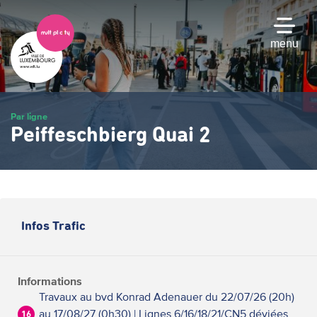
Passer
au
contenu
menu
principal
Par ligne
Peiffeschbierg Quai 2
Infos Trafic
Informations
Travaux au bvd Konrad Adenauer du 22/07/26 (20h)
au 17/08/27 (0h30) | Lignes 6/16/18/21/CN5 déviées
16