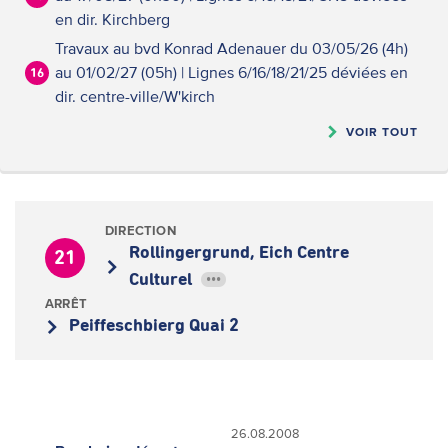
en dir. Kirchberg
Travaux au bvd Konrad Adenauer du 03/05/26 (4h)
au 01/02/27 (05h) | Lignes 6/16/18/21/25 déviées en
16
dir. centre-ville/W'kirch
VOIR TOUT
DIRECTION
Rollingergrund, Eich Centre
21
Culturel
•••
ARRÊT
Peiffeschbierg Quai 2
26.08.2008