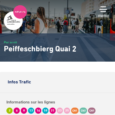
Passer
au
contenu
menu
principal
Par arrêt
Peiffeschbierg Quai 2
Infos Trafic
Informations sur les lignes
2
6
8
13
16
18
21
23
25
CN1
CN2
CN5