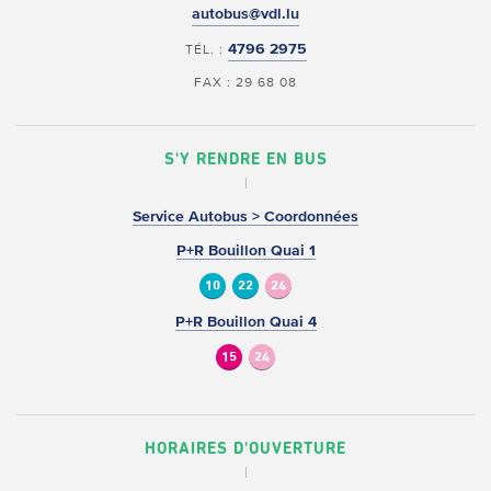
autobus@vdl.lu
4796 2975
TÉL. :
FAX : 29 68 08
S'Y RENDRE EN BUS
Service Autobus > Coordonnées
P+R Bouillon Quai 1
10
22
24
P+R Bouillon Quai 4
15
24
HORAIRES D'OUVERTURE