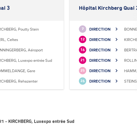
ai 3
Hôpital Kirchberg Quai 
RCHBERG, Poutty Stein
DIRECTION
BONNEV
7
RL, Celtes
DIRECTION
KIRCHB
12
NNINGERBERG, Aéroport
DIRECTION
BERTRA
16
RCHBERG, Luxexpo entrée Sud
DIRECTION
ROLLIN
21
MMELDANGE, Gare
DIRECTION
HAMM, 
25
RCHBERG, Rehazenter
DIRECTION
STEINS
26
e 21 - KIRCHBERG, Luxexpo entrée Sud