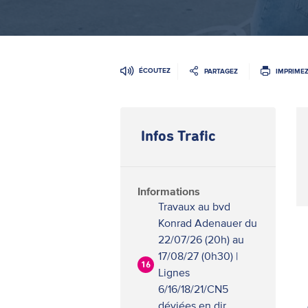
ÉCOUTEZ
PARTAGEZ
IMPRIME
Infos Trafic
Informations
Travaux au bvd
Konrad Adenauer du
22/07/26 (20h) au
17/08/27 (0h30) |
16
Lignes
6/16/18/21/CN5
déviées en dir.