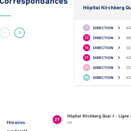
Correspondances
Hôpital Kirchberg Qu
DIRECTION
KI
7
DIRECTION
ME
12
DIRECTION
SE
16
DIRECTION
KI
21
DIRECTION
DO
25
DIRECTION
KI
26
Hôpital Kirchberg Quai 3 - Lign
21
Horaires
PDF