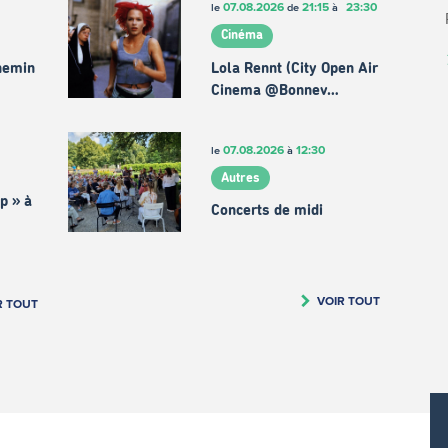
07.08.2026
21:15
23:30
le
de
à
Cinéma
chemin
Lola Rennt (City Open Air
Cinema @Bonnev…
07.08.2026
12:30
le
à
Autres
p » à
Concerts de midi
VOIR TOUT
R TOUT