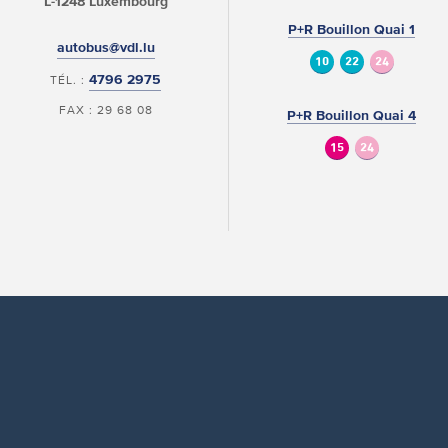
L-1248 Luxembourg
P+R Bouillon Quai 1
autobus@vdl.lu
10
22
24
4796 2975
TÉL. :
FAX : 29 68 08
P+R Bouillon Quai 4
15
24