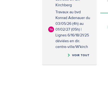
Kirchberg
Travaux au bvd
Konrad Adenauer du
03/05/26 (4h) au
01/02/27 (05h) |
16
Lignes 6/16/18/21/25
déviées en dir.
centre-ville/W'kirch
VOIR TOUT