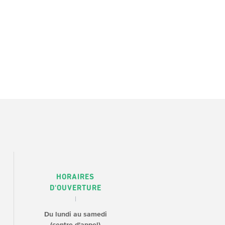
HORAIRES
D'OUVERTURE
Du lundi au samedi
(centre d'appel)