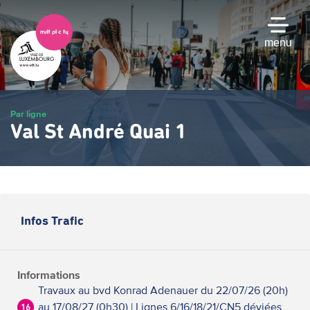
Passer
au
contenu
menu
principal
Par ligne
Val St André Quai 1
Infos Trafic
Informations
Travaux au bvd Konrad Adenauer du 22/07/26 (20h)
au 17/08/27 (0h30) | Lignes 6/16/18/21/CN5 déviées
16