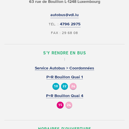
63 rue de Bouillon
L-1248 Luxembourg
autobus@vdl.lu
4796 2975
TÉL. :
FAX : 29 68 08
S'Y RENDRE EN BUS
Service Autobus > Coordonnées
P+R Bouillon Quai 1
10
22
24
P+R Bouillon Quai 4
15
24