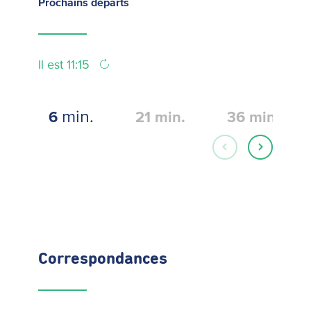
Prochains
départs
Il est 11:15
min.
6
21
min.
36
min.
Correspondances