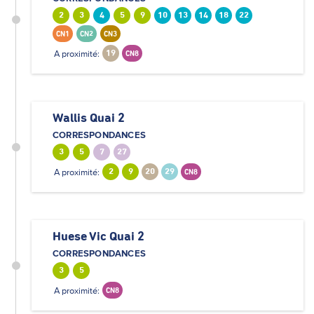
2
3
4
5
9
10
13
14
18
22
CN1
CN2
CN3
A proximité:
19
CN8
Wallis Quai 2
CORRESPONDANCES
3
5
7
27
A proximité:
2
9
20
29
CN8
Huese Vic Quai 2
CORRESPONDANCES
3
5
A proximité:
CN8