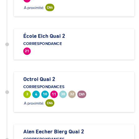
A proximité:
CN6
École Eich Quai 2
CORRESPONDANCE
21
Octroi Quai 2
CORRESPONDANCES
3
4
10
11
30
32
CN5
A proximité:
CN6
Alen Eecher Bierg Quai 2