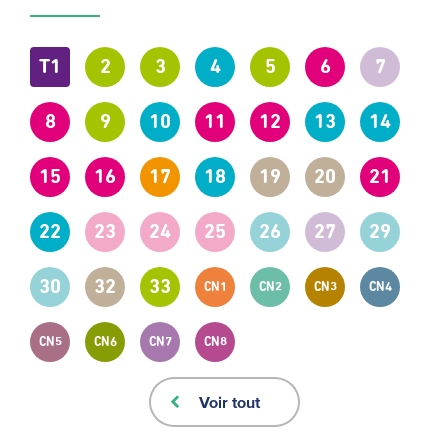
T1
2
3
4
5
6
7
8
9
10
11
12
13
14
15
16
17
18
19
20
21
22
23
24
25
26
27
29
30
32
33
CN1
CN2
CN3
CN4
CN5
CN6
CN7
CN8
Voir tout