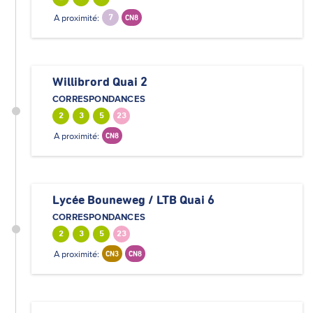
A proximité:
7
CN8
Willibrord Quai 2
CORRESPONDANCES
2
3
5
23
A proximité:
CN8
Lycée Bouneweg / LTB Quai 6
CORRESPONDANCES
2
3
5
23
A proximité:
CN3
CN8