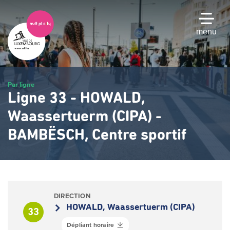
Passer
au
contenu
menu
principal
Par ligne
Ligne 33 - HOWALD,
Waassertuerm (CIPA) -
BAMBËSCH, Centre sportif
DIRECTION
HOWALD, Waassertuerm (CIPA)
33
Dépliant horaire