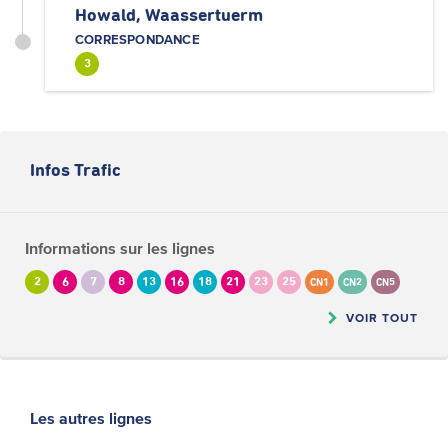
Howald, Waassertuerm
CORRESPONDANCE
3
Infos Trafic
Informations sur les lignes
2
6
7
8
13
16
18
21
23
25
CN1
CN2
CN5
VOIR TOUT
Les autres lignes