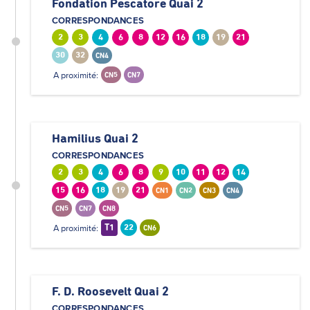
Fondation Pescatore Quai 2
CORRESPONDANCES
2
3
4
6
8
12
16
18
19
21
30
32
CN4
A proximité:
CN5
CN7
Hamilius Quai 2
CORRESPONDANCES
2
3
4
6
8
9
10
11
12
14
15
16
18
19
21
CN1
CN2
CN3
CN4
CN5
CN7
CN8
A proximité:
T1
22
CN6
F. D. Roosevelt Quai 2
CORRESPONDANCES