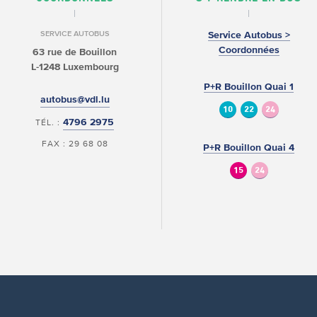
SERVICE AUTOBUS
Service Autobus >
Coordonnées
63 rue de Bouillon
L-1248 Luxembourg
P+R Bouillon Quai 1
autobus@vdl.lu
10
22
24
4796 2975
TÉL. :
FAX : 29 68 08
P+R Bouillon Quai 4
15
24