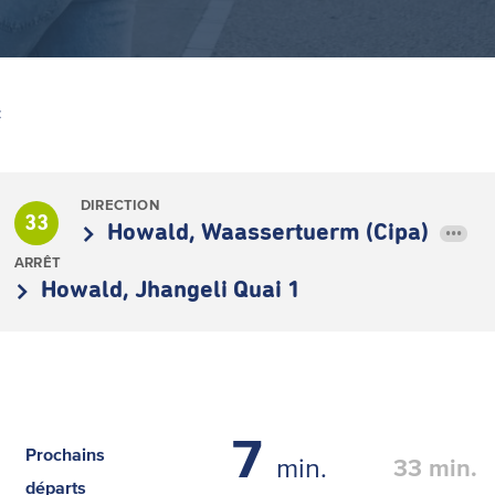
Z
DIRECTION
33
Howald, Waassertuerm (Cipa)
•••
ARRÊT
Howald, Jhangeli Quai 1
7
Prochains
min.
33
min.
départs