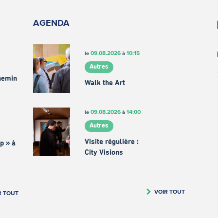
AGENDA
09.08.2026
10:15
le
à
Autres
chemin
Walk the Art
09.08.2026
14:00
le
à
Autres
Visite régulière :
p » à
City Visions
VOIR TOUT
R TOUT