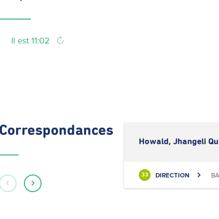
Il est 11:02
Correspondances
Howald, Jhangeli Qu
DIRECTION
BA
33