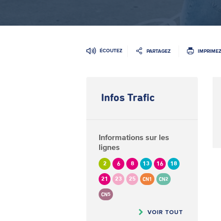
ÉCOUTEZ
PARTAGEZ
IMPRIME
Infos Trafic
Informations sur les
lignes
2
6
8
13
16
18
21
23
25
CN1
CN2
CN5
VOIR TOUT