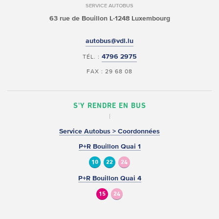
SERVICE AUTOBUS
63 rue de Bouillon
L-1248 Luxembourg
autobus@vdl.lu
4796 2975
TÉL. :
FAX : 29 68 08
S'Y RENDRE EN BUS
Service Autobus > Coordonnées
P+R Bouillon Quai 1
10
22
24
P+R Bouillon Quai 4
15
24