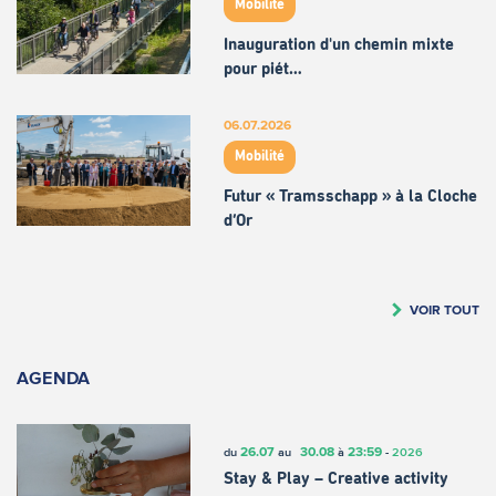
Mobilité
Inauguration d'un chemin mixte
pour piét…
06.07.2026
Mobilité
Futur « Tramsschapp » à la Cloche
d’Or
VOIR TOUT
AGENDA
26.07
30.08
23:59
du
au
à
-
2026
Stay & Play – Creative activity