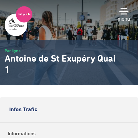
Passer
au
contenu
menu
principal
Par ligne
Antoine de St Exupéry Quai
1
Infos Trafic
Informations