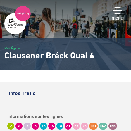
Passer
au
contenu
menu
principal
Par ligne
Clausener Bréck Quai 4
Infos Trafic
Informations sur les lignes
2
6
7
8
13
16
18
21
23
25
CN1
CN2
CN5