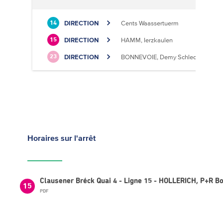
DIRECTION
Cents Waassertuerm
14
DIRECTION
HAMM, Ierzkaulen
15
DIRECTION
BONNEVOIE, Demy Schlechter
23
Horaires
sur l'arrêt
Clausener Bréck Quai 4 - Ligne 15 - HOLLERICH, P+R Bo
15
PDF