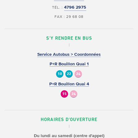
4796 2975
TÉL. :
FAX : 29 68 08
S'Y RENDRE EN BUS
Service Autobus > Coordonnées
P+R Bouillon Quai 1
10
22
24
P+R Bouillon Quai 4
15
24
HORAIRES D'OUVERTURE
Du lundi au samedi (centre d'appel)