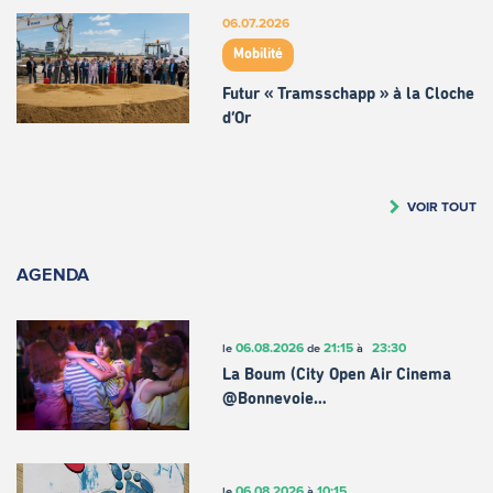
06.07.2026
Mobilité
Futur « Tramsschapp » à la Cloche
d’Or
VOIR TOUT
AGENDA
06.08.2026
21:15
23:30
le
de
à
La Boum (City Open Air Cinema
@Bonnevoie…
06.08.2026
10:15
le
à