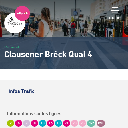
Passer
au
contenu
menu
principal
Par arrêt
Clausener Bréck Quai 4
Infos Trafic
Informations sur les lignes
2
6
7
8
13
16
18
21
23
25
CN2
CN5