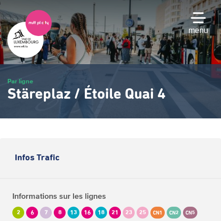
Passer
au
contenu
menu
principal
Par ligne
Stäreplaz / Étoile Quai 4
Infos Trafic
Informations sur les lignes
2
6
7
8
13
16
18
21
23
25
CN1
CN2
CN5