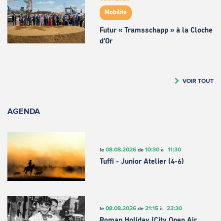
Mobilité
Futur « Tramsschapp » à la Cloche
d’Or
VOIR TOUT
AGENDA
08.08.2026
10:30
11:30
le
de
à
Tuffi - Junior Atelier (4-6)
08.08.2026
21:15
23:30
le
de
à
Roman Holiday (City Open Air