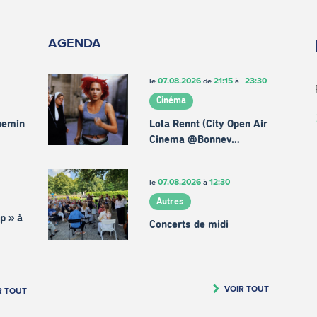
AGENDA
07.08.2026
21:15
23:30
le
de
à
Cinéma
chemin
Lola Rennt (City Open Air
Cinema @Bonnev…
07.08.2026
12:30
le
à
Autres
p » à
Concerts de midi
VOIR TOUT
R TOUT