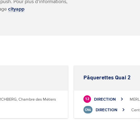
 push. Pour plus d’informations,
page
cityapp
Pâquerettes Quai 2
RCHBERG, Chambre des Métiers
DIRECTION
MERL,
12
DIRECTION
Cent
CN4