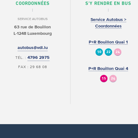
COORDONNÉES
S'Y RENDRE EN BUS
SERVICE AUTOBUS
Service Autobus >
Coordonnées
63 rue de Bouillon
L-1248 Luxembourg
P+R Bouillon Quai 1
autobus@vdl.lu
10
22
24
4796 2975
TÉL. :
FAX : 29 68 08
P+R Bouillon Quai 4
15
24