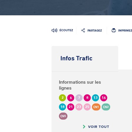
ÉCOUTEZ
PARTAGEZ
IMPRIME
Infos Trafic
Informations sur les
lignes
2
6
7
8
13
16
18
21
23
25
CN1
CN2
CN5
VOIR TOUT