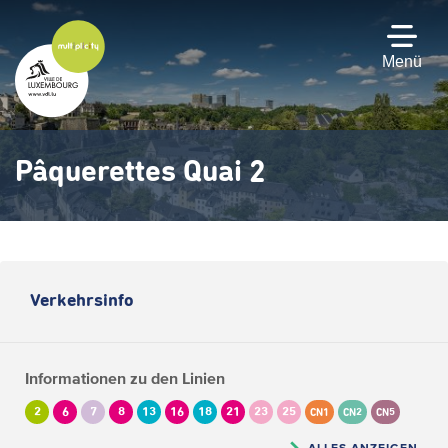
Zum
Hauptinhalt
gehen
Menü
Pâquerettes Quai 2
Verkehrsinfo
Informationen zu den Linien
2
6
7
8
13
16
18
21
23
25
CN1
CN2
CN5
ALLES ANZEIGEN