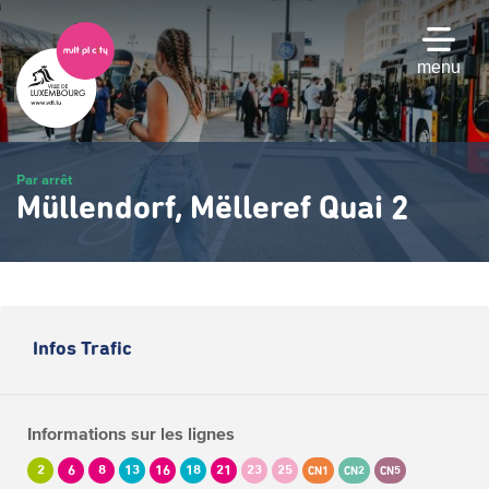
Passer
au
contenu
menu
principal
Par arrêt
Müllendorf, Mëlleref Quai 2
Infos Trafic
Informations sur les lignes
2
6
8
13
16
18
21
23
25
CN1
CN2
CN5