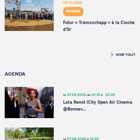
06.07.2026
Mobilité
Futur « Tramsschapp » à la Cloche
d’Or
VOIR TOUT
AGENDA
07.08.2026
21:15
23:30
le
de
à
Lola Rennt (City Open Air Cinema
@Bonnev…
07.08.2026
12:30
le
à