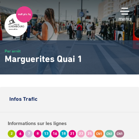
Passer
au
contenu
menu
principal
Par arrêt
Marguerites Quai 1
Infos Trafic
Informations sur les lignes
2
6
7
8
13
16
18
21
23
25
CN1
CN2
CN5