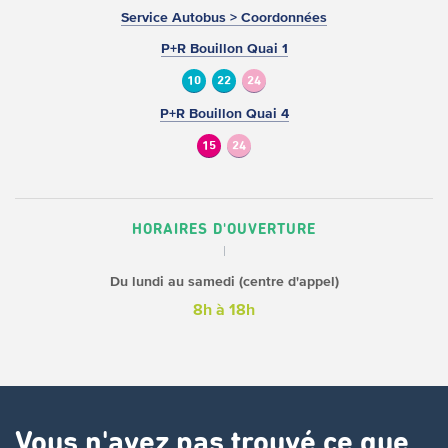
Service Autobus > Coordonnées
P+R Bouillon Quai 1
10
22
24
P+R Bouillon Quai 4
15
24
HORAIRES D'OUVERTURE
Du lundi au samedi (centre d'appel)
8h à 18h
Vous n'avez pas trouvé ce que