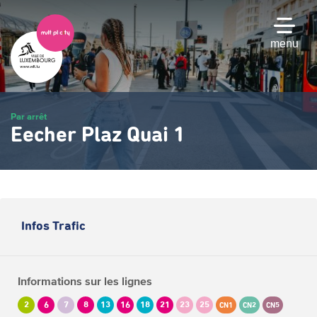
Passer
au
contenu
menu
principal
Par arrêt
Eecher Plaz Quai 1
Infos Trafic
Informations sur les lignes
2
6
7
8
13
16
18
21
23
25
CN1
CN2
CN5