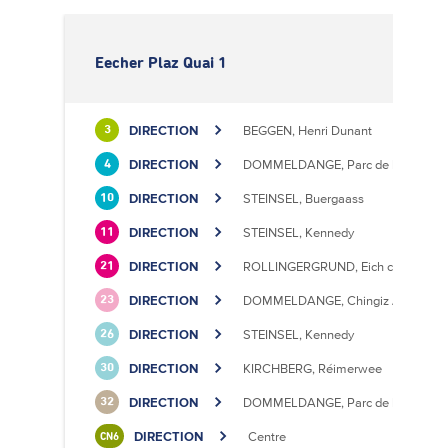
Eecher Plaz Quai 1
DIRECTION
BEGGEN, Henri Dunant
3
DIRECTION
DOMMELDANGE, Parc de l'Europe
4
DIRECTION
STEINSEL, Buergaass
10
DIRECTION
STEINSEL, Kennedy
11
DIRECTION
ROLLINGERGRUND, Eich centre cultu
21
DIRECTION
DOMMELDANGE, Chingiz Aitmatov
23
DIRECTION
STEINSEL, Kennedy
26
DIRECTION
KIRCHBERG, Réimerwee
30
DIRECTION
DOMMELDANGE, Parc de l'Europe
32
DIRECTION
Centre
CN6