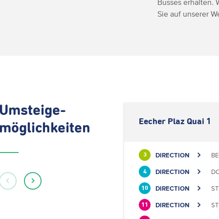
Busses erhalten. 
Sie auf unserer 
Umsteige-
Eecher Plaz Quai 1
möglichkeiten
DIRECTION
BE
3
DIRECTION
DO
4
DIRECTION
ST
10
DIRECTION
ST
11