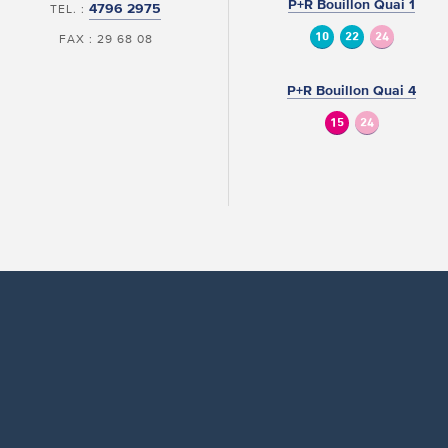
P+R Bouillon Quai 1
4796 2975
TEL. :
10
22
24
FAX : 29 68 08
P+R Bouillon Quai 4
15
24