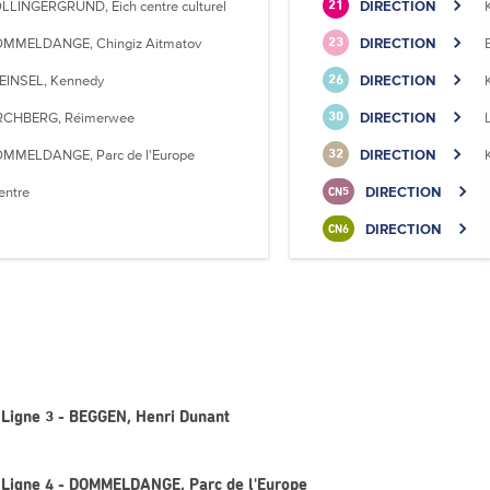
LLINGERGRUND, Eich centre culturel
DIRECTION
21
MMELDANGE, Chingiz Aitmatov
DIRECTION
23
EINSEL, Kennedy
DIRECTION
26
RCHBERG, Réimerwee
DIRECTION
30
MMELDANGE, Parc de l'Europe
DIRECTION
32
entre
DIRECTION
CN5
DIRECTION
CN6
 Ligne 3 - BEGGEN, Henri Dunant
- Ligne 4 - DOMMELDANGE, Parc de l'Europe