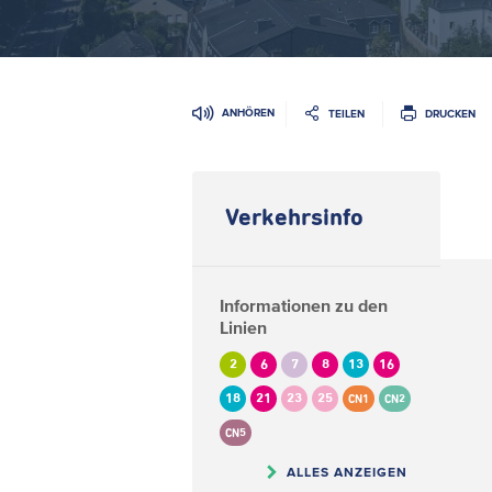
ANHÖREN
TEILEN
DRUCKEN
Verkehrsinfo
Informationen zu den
Linien
2
6
7
8
13
16
18
21
23
25
CN1
CN2
CN5
ALLES ANZEIGEN