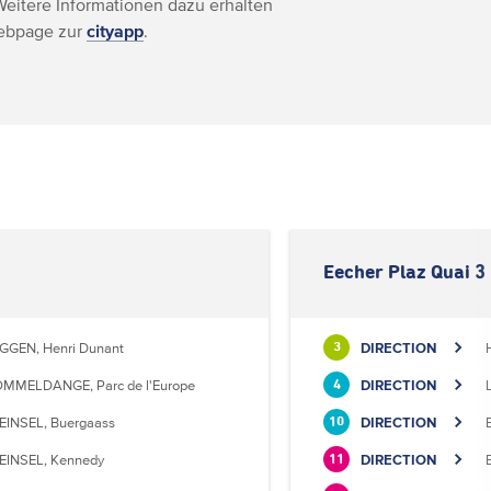
Weitere Informationen dazu erhalten
Webpage zur
cityapp
.
Eecher Plaz Quai 3
GGEN, Henri Dunant
DIRECTION
3
MMELDANGE, Parc de l'Europe
DIRECTION
4
EINSEL, Buergaass
DIRECTION
10
EINSEL, Kennedy
DIRECTION
11