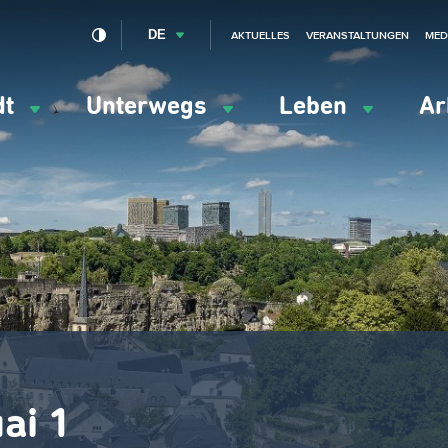
DE
AKTUELLES
VERANSTALTUNGEN
MED
dt
Unterwegs
Leben
Ar
ation
ipale
ai 1