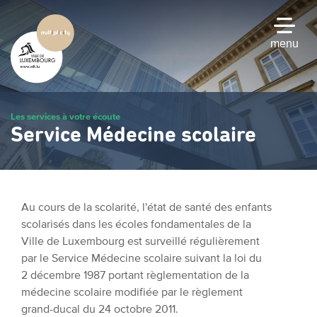
Passer
au
contenu
menu
principal
Les services à votre écoute
Service Médecine scolaire
Au cours de la scolarité, l'état de santé des enfants
scolarisés dans les écoles fondamentales de la
Ville de Luxembourg est surveillé régulièrement
par le Service Médecine scolaire suivant la loi du
2 décembre 1987 portant règlementation de la
médecine scolaire modifiée par le règlement
grand-ducal du 24 octobre 2011.