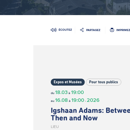
ÉCOUTEZ
PARTAGEZ
IMPRIME
Expos et Musées
Pour tous publics
18.03
19:00
du
à
16.08
19:00
2026
au
à
-
Igshaan Adams: Betwe
Then and Now
LIEU