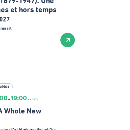
(1879-1947). Une
mes et hors temps
2027
hmaart
ublics
.08
19:00
à
-
2026
 A Whole New
sée d'Art Moderne Grand-Duc