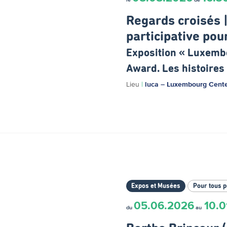
Regards croisés |
participative pou
Exposition « Luxemb
Award. Les histoires 
Lieu
|
luca – Luxembourg Center
Expos et Musées
Pour tous p
05.06.2026
10.0
du
au