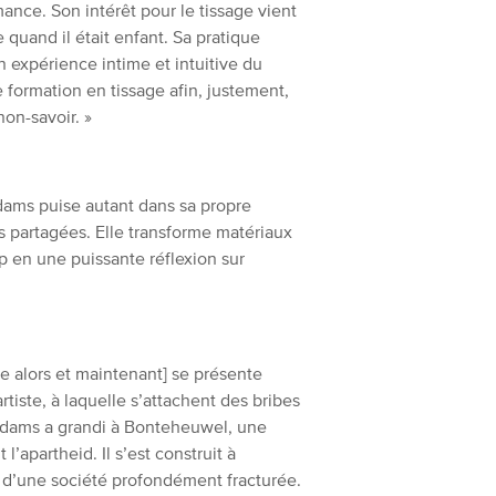
rmance. Son intérêt pour le tissage vient
 quand il était enfant. Sa pratique
 expérience intime et intuitive du
e formation en tissage afin, justement,
non-savoir. »
dams puise autant dans sa propre
es partagées. Elle transforme matériaux
p en une puissante réflexion sur
e alors et maintenant] se présente
tiste, à laquelle s’attachent des bribes
 Adams a grandi à Bonteheuwel, une
apartheid. Il s’est construit à
in d’une société profondément fracturée.