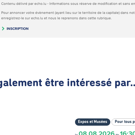
Contenu délivré par echo.lu - Informations sous réserve de modification et sans 
Pour annoncer votre évènement (ayant lieu sur le territoire de la capitale) dans no
enregistrez-le sur echo.lu et nous le reprenons dans cette rubrique.
INSCRIPTION
alement être intéressé par..
Expos et Musées
Pour tous p
08.08.2026
16:3
le
de