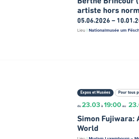
Berthe Brincour 
artiste hors nor
05.06.2026 – 10.01.
Lieu
|
Nationalmusée um Fësc
Expos et Musées
Pour tous p
23.03
19:00
23
du
à
au
Simon Fujiwara:
World
Lieu
|
Mudam Luxembourg – Mu