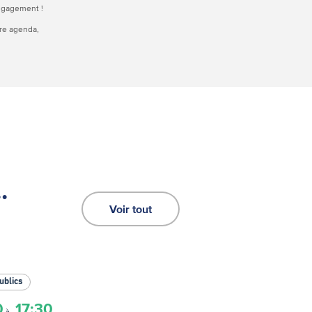
engagement !
tre agenda,
.
Voir tout
ublics
0
17:30
à