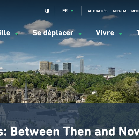
FR
ACTUALITÉS
AGENDA
MED
ille
Se déplacer
Vivre
vigation
ncipale
s: Between Then and No