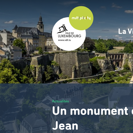
Passer
au
contenu
principal
La V
Na
pri
Actualités
Un monument e
Jean