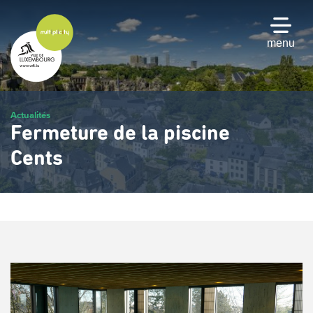
Passer
au
contenu
menu
principal
Actualités
Fermeture de la piscine
Cents