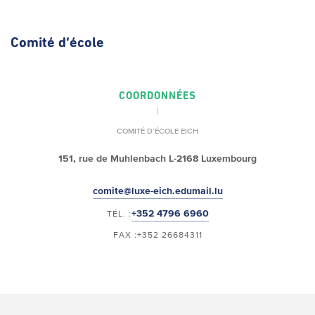
Comité d’école
COORDONNÉES
COMITÉ D’ÉCOLE EICH
151, rue de Muhlenbach L-2168 Luxembourg
comite@luxe-eich.edumail.lu
+352 4796 6960
TÉL. :
FAX :+352 26684311