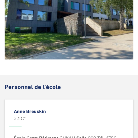
Personnel de l’école
Anne Breuskin
3.1 C*
École
Cents
Bâtiment
CNKAU
Salle
009
Tél.
4796 -