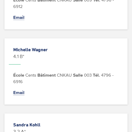
6912
Email
Michelle Wagner
4.1 B*
École
Cents
Bâtiment
CNKAU
Salle
003
Tél.
4796 -
6916
Email
Sandra Kohll
3.2 A*