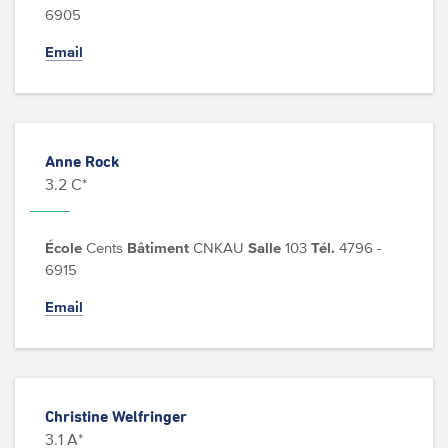
6905
Email
Anne Rock
3.2 C*
École
Cents
Bâtiment
CNKAU
Salle
103
Tél.
4796 -
6915
Email
Christine Welfringer
3.1 A*