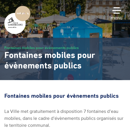
Passer
au
contenu
menu
principal
Fontaines mobiles pour évènements publics
Fontaines mobiles pour
évènements publics
Fontaines mobiles pour évènements publics
La Ville met gratuitement à disposition 7 fontaines d’eau
mobiles, dans le cadre d’évènements publics organisés sur
le territoire communal.