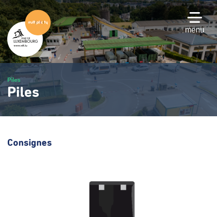
Passer
au
contenu
menu
principal
Piles
Piles
Consignes