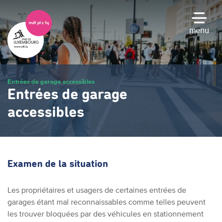
Passer
au
contenu
menu
principal
Entrées de garage accessibles
Entrées de garage
accessibles
Examen de la situation
Les propriétaires et usagers de certaines entrées de
garages étant mal reconnaissables comme telles peuvent
les trouver bloquées par des véhicules en stationnement