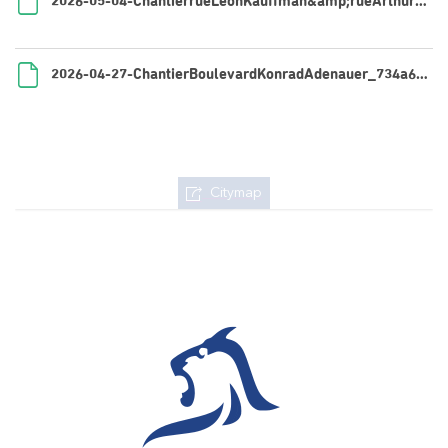
2026-05-04-ChantierrueLéonKauffman&amp;rueArthurKnaff_cd8a2c3c-ef5c-46e8-8c97-991f8594f93b.pdf
2026-04-27-ChantierBoulevardKonradAdenauer_734a648e-2d7a-4bea-b00d-c91618275cf9.pdf