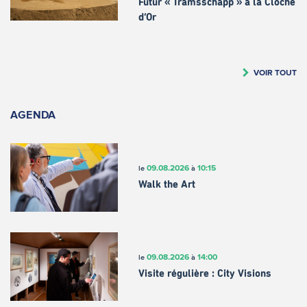
Futur « Tramsschapp » à la Cloche
d’Or
VOIR TOUT
AGENDA
09.08.2026
10:15
le
à
Walk the Art
09.08.2026
14:00
le
à
Visite régulière : City Visions