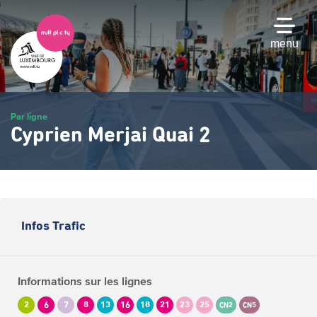
Passer
au
contenu
menu
principal
Par ligne
Cyprien Merjai Quai 2
Infos Trafic
Informations sur les lignes
2
6
7
8
13
16
18
21
23
25
CN2
CN5