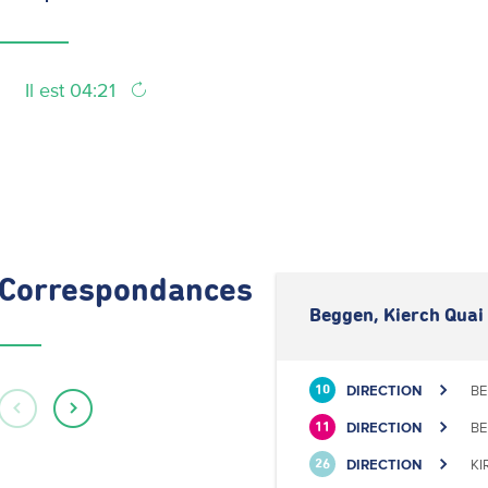
Il est 04:21
Correspondances
Beggen, Kierch Quai
DIRECTION
BE
10
DIRECTION
BE
11
DIRECTION
KI
26