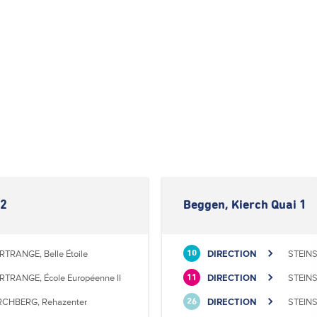
 2
Beggen, Kierch Quai 1
RTRANGE, Belle Étoile
DIRECTION
STEINS
10
RTRANGE, École Européenne II
DIRECTION
STEINS
11
RCHBERG, Rehazenter
DIRECTION
STEINS
26