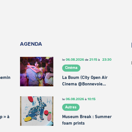
AGENDA
06.08.2026
21:15
23:30
le
de
à
Cinéma
chemin
La Boum (City Open Air
Cinema @Bonnevoie…
06.08.2026
10:15
le
à
Autres
p » à
Museum Break : Summer
foam prints