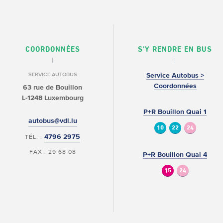
COORDONNÉES
S'Y RENDRE EN BUS
SERVICE AUTOBUS
Service Autobus >
Coordonnées
63 rue de Bouillon
L-1248 Luxembourg
P+R Bouillon Quai 1
autobus@vdl.lu
10
22
24
4796 2975
TÉL. :
FAX : 29 68 08
P+R Bouillon Quai 4
15
24