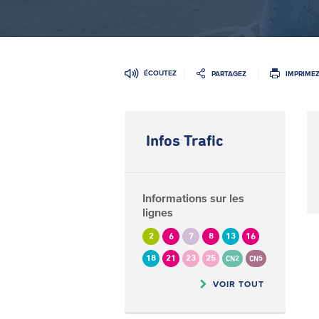
ÉCOUTEZ
PARTAGEZ
IMPRIME
Infos Trafic
Informations sur les
lignes
2
6
7
8
13
16
18
21
23
25
CN2
CN5
VOIR TOUT